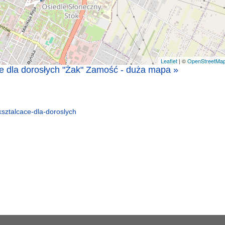
Leaflet
| ©
OpenStreetMa
e dla dorosłych "Żak" Zamość - duża mapa »
sztalcace-dla-doroslych