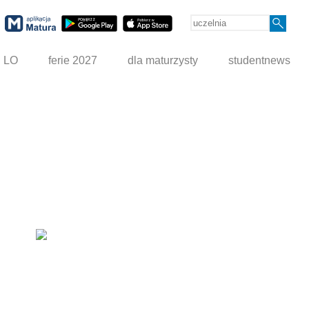
g LO
ferie 2027
dla maturzysty
studentnews