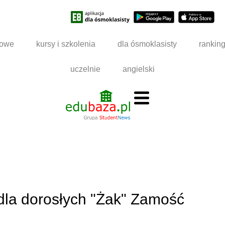
dowe
kursy i szkolenia
dla ósmoklasisty
rankin
uczelnie
angielski
dla dorosłych "Żak" Zamość