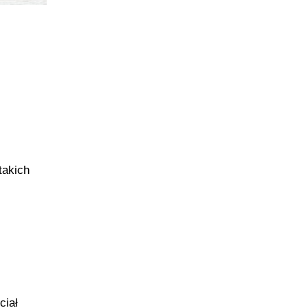
takich
ciał