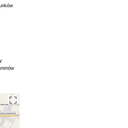
runków
y
zaminów