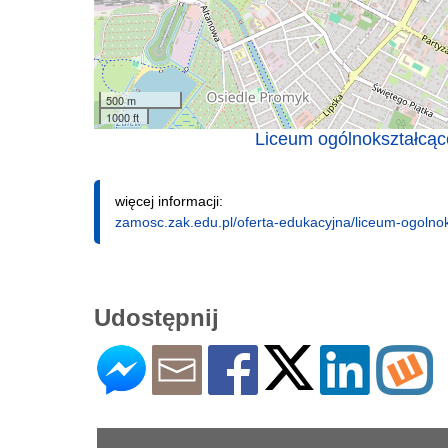
500 m
1000 ft
Liceum ogólnokształcąc
więcej informacji:
zamosc.zak.edu.pl/oferta-edukacyjna/liceum-ogolnok
Udostępnij