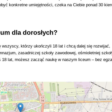
być konkretne umiejętności, czeka na Ciebie ponad 30 kie
eum dla dorosłych?
szyscy, którzy ukończyli 18 lat i chcą dalej się rozwijać,
mnazjum, zasadniczej szkoły zawodowej, ośmioletniej szkoł
eś 18 lat, możesz zacząć naukę w naszym liceum – bez eg