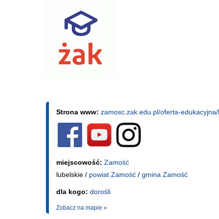
Strona www:
zamosc.zak.edu.pl/oferta-edukacyjna/
miejscowość:
Zamość
lubelskie /
powiat Zamość
/
gmina Zamość
dla kogo:
dorośli
Zobacz na mapie »