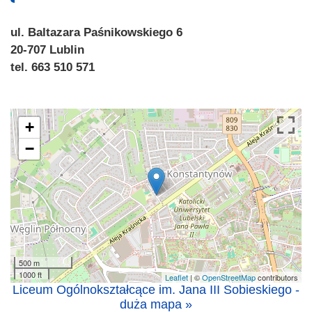
ul. Baltazara Paśnikowskiego 6
20-707 Lublin
tel. 663 510 571
+
−
500 m
1000 ft
Leaflet
| ©
OpenStreetMap
contributors
Liceum Ogólnokształcące im. Jana III Sobieskiego -
duża mapa »