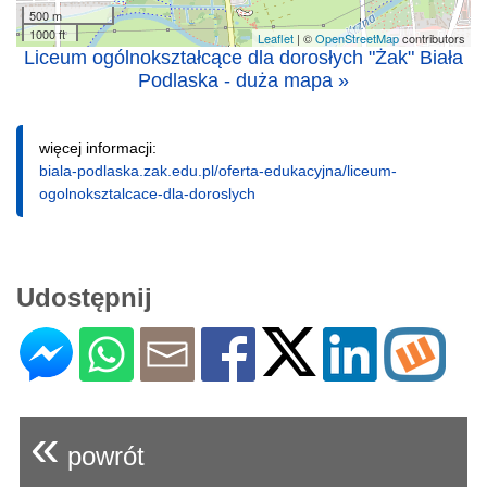
500 m
1000 ft
Leaflet
| ©
OpenStreetMap
contributors
Liceum ogólnokształcące dla dorosłych "Żak" Biała
Podlaska - duża mapa »
więcej informacji:
biala-podlaska.zak.edu.pl/oferta-edukacyjna/liceum-
ogolnoksztalcace-dla-doroslych
Udostępnij
«
powrót