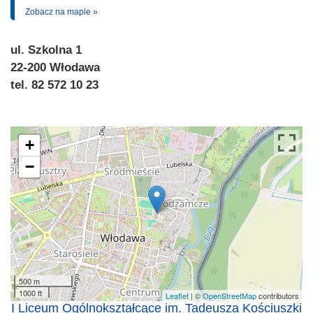
Zobacz na mapie »
ul. Szkolna 1
22-200 Włodawa
tel. 82 572 10 23
+
−
500 m
1000 ft
Leaflet
| ©
OpenStreetMap
contributors
I Liceum Ogólnokształcące im. Tadeusza Kościuszki