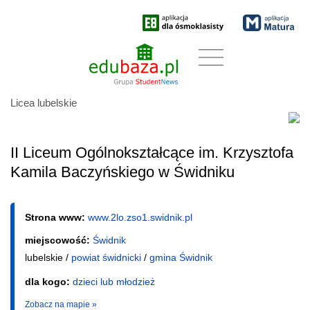
Licea lubelskie
II Liceum Ogólnokształcące im. Krzysztofa
Kamila Baczyńskiego w Świdniku
Strona www:
www.2lo.zso1.swidnik.pl
miejscowość:
Świdnik
lubelskie /
powiat świdnicki
/
gmina Świdnik
dla kogo:
dzieci lub młodzież
Zobacz na mapie »