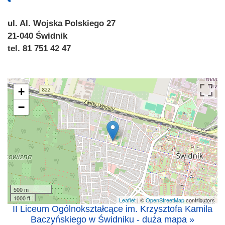
ul. Al. Wojska Polskiego 27
21-040 Świdnik
tel. 81 751 42 47
+
−
500 m
1000 ft
Leaflet
| ©
OpenStreetMap
contributors
II Liceum Ogólnokształcące im. Krzysztofa Kamila
Baczyńskiego w Świdniku - duża mapa »