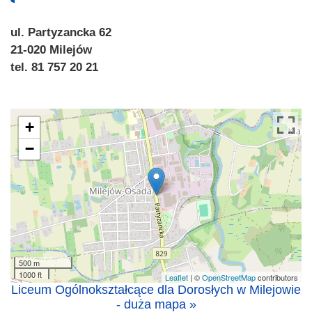
ul. Partyzancka 62
21-020 Milejów
tel. 81 757 20 21
+
−
500 m
1000 ft
Leaflet
| ©
OpenStreetMap
contributors
Liceum Ogólnokształcące dla Dorosłych w Milejowie
- duża mapa »