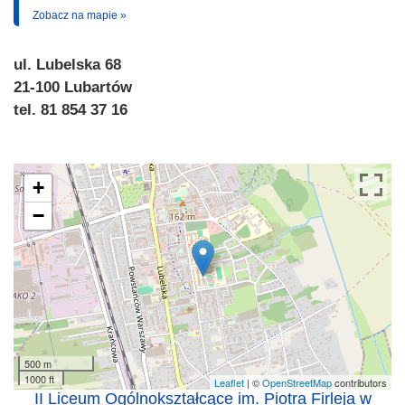
Zobacz na mapie »
ul. Lubelska 68
21-100 Lubartów
tel. 81 854 37 16
+
−
500 m
1000 ft
Leaflet
| ©
OpenStreetMap
contributors
II Liceum Ogólnokształcące im. Piotra Firleja w