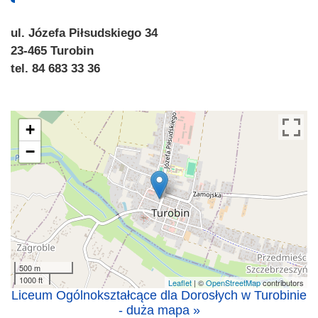
ul. Józefa Piłsudskiego 34
23-465 Turobin
tel. 84 683 33 36
+
−
500 m
1000 ft
Leaflet
| ©
OpenStreetMap
contributors
Liceum Ogólnokształcące dla Dorosłych w Turobinie
- duża mapa »