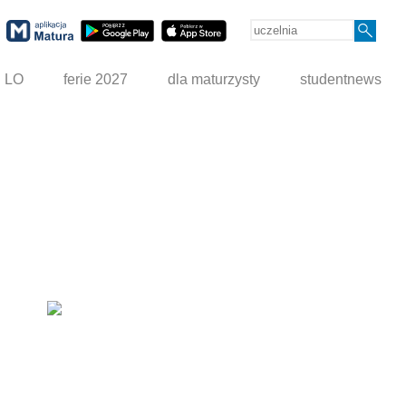
g LO
ferie 2027
dla maturzysty
studentnews