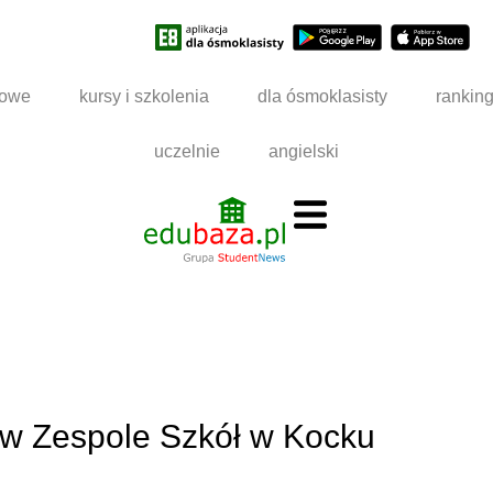
dowe
kursy i szkolenia
dla ósmoklasisty
rankin
uczelnie
angielski
 w Zespole Szkół w Kocku