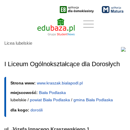
Licea lubelskie
I Liceum Ogólnokształcące dla Dorosłych
Strona www:
www.kraszak.bialapodl.pl
miejscowość:
Biała Podlaska
lubelskie /
powiat Biała Podlaska
/
gmina Biała Podlaska
dla kogo:
dorośli
ul. Józefa Ignacego Kraszewskiego 1