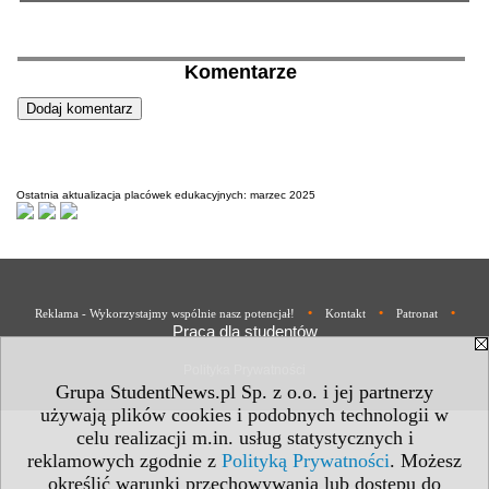
Komentarze
Ostatnia aktualizacja placówek edukacyjnych: marzec 2025
•
•
•
Reklama - Wykorzystajmy wspólnie nasz potencjał!
Kontakt
Patronat
Praca dla studentów
Polityka Prywatności
Grupa StudentNews.pl Sp. z o.o. i jej partnerzy
używają plików cookies i podobnych technologii w
celu realizacji m.in. usług statystycznych i
reklamowych zgodnie z
Polityką Prywatności
. Możesz
określić warunki przechowywania lub dostępu do