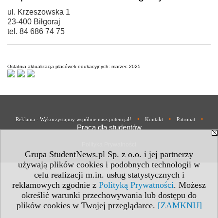
ul. Krzeszowska 1
23-400 Biłgoraj
tel. 84 686 74 75
Ostatnia aktualizacja placówek edukacyjnych: marzec 2025
•
•
•
Reklama - Wykorzystajmy wspólnie nasz potencjał!
Kontakt
Patronat
Praca dla studentów
Polityka Prywatności
Grupa StudentNews.pl Sp. z o.o. i jej partnerzy
używają plików cookies i podobnych technologii w
celu realizacji m.in. usług statystycznych i
reklamowych zgodnie z
Polityką Prywatności
. Możesz
określić warunki przechowywania lub dostępu do
plików cookies w Twojej przeglądarce.
[ZAMKNIJ]