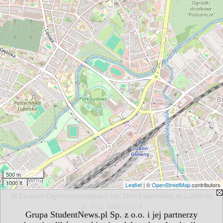
500 m
1000 ft
Leaflet
| ©
OpenStreetMap
contributors
III Liceum Ogólnokształcące im. Unii Lubelskiej w Lublinie
pl. Plac Wolności 4
Grupa StudentNews.pl Sp. z o.o. i jej partnerzy
20-005 Lublin